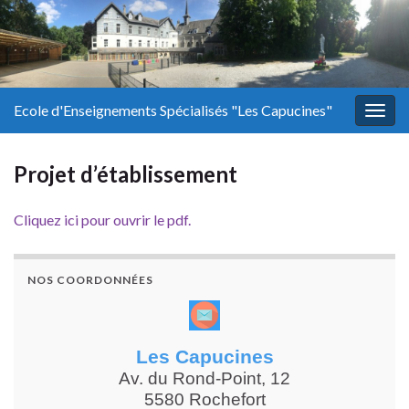
Ecole d'Enseignements Spécialisés "Les Capucines"
Togg
navig
Projet d’établissement
Cliquez ici pour ouvrir le pdf.
NOS COORDONNÉES
Les Capucines
Av. du Rond-Point, 12
5580 Rochefort