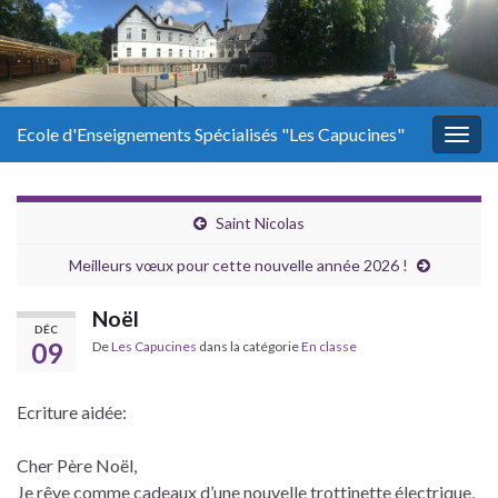
Ecole d'Enseignements Spécialisés "Les Capucines"
Togg
navig
Saint Nicolas
Meilleurs vœux pour cette nouvelle année 2026 !
Noël
DÉC
09
De
Les Capucines
dans la catégorie
En classe
Ecriture aidée:
Cher Père Noël,
Je rêve comme cadeaux d’une nouvelle trottinette électrique,