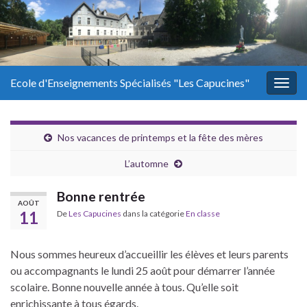
Ecole d'Enseignements Spécialisés "Les Capucines"
Togg
navig
Nos vacances de printemps et la fête des mères
L’automne
Bonne rentrée
AOÛT
11
De
Les Capucines
dans la catégorie
En classe
Nous sommes heureux d’accueillir les élèves et leurs parents
ou accompagnants le lundi 25 août pour démarrer l’année
scolaire. Bonne nouvelle année à tous. Qu’elle soit
enrichissante à tous égards.