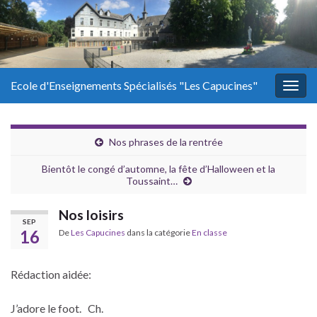
Ecole d'Enseignements Spécialisés "Les Capucines"
Togg
navig
Nos phrases de la rentrée
Bientôt le congé d’automne, la fête d’Halloween et la
Toussaint…
Nos loisirs
SEP
16
De
Les Capucines
dans la catégorie
En classe
Rédaction aidée:
J’adore le foot. Ch.